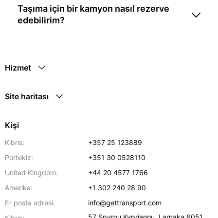
Taşıma için bir kamyon nasıl rezerve
edebilirim?
Hizmet
Site haritası
Kişi
Kıbrıs:
+357 25 123889
Portekiz:
+351 30 0528110
United Kingdom:
+44 20 4577 1766
Amerika:
+1 302 240 28 90
E- posta adresi:
info@gettransport.com
57 Spyrou Kyprianou
,
Larnaka
6051
Kıbrıs: