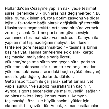
Hollanda'dan Cezayir'e yapılan nakliyede teslimat
süresi genellikle 3-7 gün arasında değişmektedir. Bu
süre, gümrük işlemleri, rota optimizasyonu ve diğer
lojistik faktörlere bağlı olarak değişiklik gösterebilir.
Uluslararası taşımacılıkta ortalama bir süre vermek
zordur; ancak Gettransport.com güvencesiyle
zamanında teslimat sözü verilmektedir. Kamyon ile
yapılan mal taşımacılığının maliyeti, belirlenen
tarifelere göre hesaplanmaktadır – taşıma iş birimi
başına fiyat. Taşıma tarifelerine ek olarak, kargo
taşımacılığı maliyetine sipariş ücreti,
yükleme/boşaltma süresince geçen süre, parktan
yükleme noktasına sıfır kilometre ve boşaltmadan
yükleme noktasına arasındaki boşta (yükü olmayan)
mesafe gibi diğer giderler de dâhildir.
Gettransport.com ile çalışarak şeffaf bir maliyet
yapısı sunulur ve sürpriz masraflardan kaçınılır.
Ayrıca, sigorta seçenekleriyle mal güvenliği sağlanır
ve olası risklere karşı korunursunuz. Kamyon
taşımacılığı, özellikle büyük hacimli yükler için
ekonomik bir çözümdür. Ancak, zaman kısıtlamaları