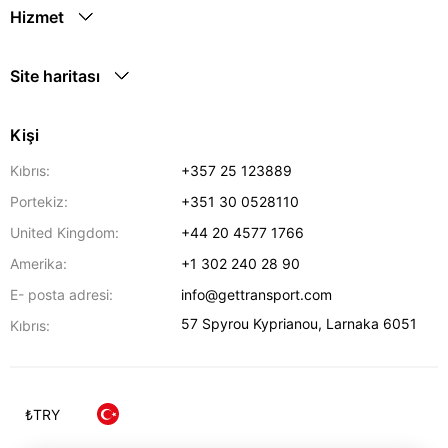
Hizmet
Site haritası
Kişi
Kıbrıs:
+357 25 123889
Portekiz:
+351 30 0528110
United Kingdom:
+44 20 4577 1766
Amerika:
+1 302 240 28 90
E- posta adresi:
info@gettransport.com
57 Spyrou Kyprianou
,
Larnaka
6051
Kıbrıs:
₺
TRY