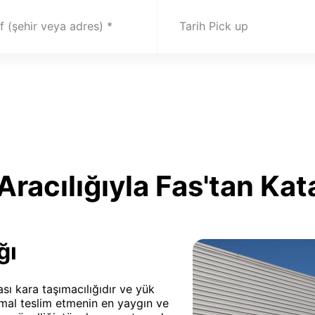
 (şehir veya adres)
Tarih Pick up
racılığıyla Fas'tan Ka
ğı
sı kara taşımacılığıdır ve yük
 mal teslim etmenin en yaygın ve