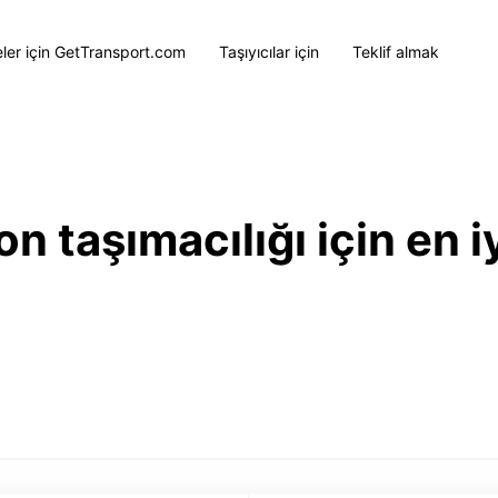
eler için GetTransport.com
Taşıyıcılar için
Teklif almak
 taşımacılığı için en iy