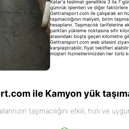
Katar'a teslimat genellikle 3 ila 7 gün
gümrük işlemleri ve diğer faktörlere 
Gettransport.com ile çalışarak en hız
taşımacılığının maliyeti, birim taşım
hesaplanır. Taşımacılık tarifelerine 
parktan yükleme noktasına sıfır kil
arasındaki boşta geçen kilometre gibi
Gettransport.com web sitesini ziyare
karşılaştırabilir, fiyat teklifleri ala
müşteri hizmetlerimizden her türlü k
t.com ile Kamyon yük taşıma
arınızın taşımacılığını etkili, hızlı ve uygu