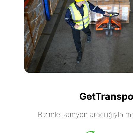
GetTranspor
Bizimle kamyon aracılığıyla mall