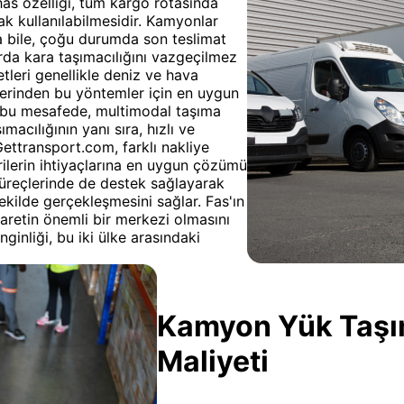
has özelliği, tüm kargo rotasında
ak kullanılabilmesidir. Kamyonlar
sa bile, çoğu durumda son teslimat
larda kara taşımacılığını vazgeçilmez
etleri genellikle deniz ve hava
zerinden bu yöntemler için en uygun
ılan bu mesafede, multimodal taşıma
cılığının yanı sıra, hızlı ve
ettransport.com, farklı nakliye
ilerin ihtiyaçlarına en uygun çözümü
üreçlerinde de destek sağlayarak
şekilde gerçekleşmesini sağlar. Fas'ın
caretin önemli bir merkezi olmasını
ginliği, bu iki ülke arasındaki
Kamyon Yük Taşıma
Maliyeti