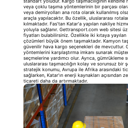
standart yoludur. Kargo taşımacılığının kendine 
veya çoklu taşıma yöntemlerinin bir parçası olar
veya demiryolları ana rota olarak kullanılmış ol
araçla yapılacaktır. Bu özellik, uluslararası rota
kılmaktadır. Fas'tan Katar'a yapılan nakliye hizm
yoluyla sağlanır. Gettransport.com web sitesi ü
fiyatları bulabilirsiniz. Özellikle iki kıtaya yay
çözümleri büyük önem taşımaktadır. Kamyon taşıma
güvenilir hava kargo seçenekleri de mevcuttur. G
yöntemlerini karşılaştırma imkanı sunarak müşter
seçmelerine yardımcı olur. Ayrıca, gümrükleme s
uluslararası taşımacılığın kolay ve sorunsuz bir 
stratejik konumu, Avrupa ile Afrika arasındaki ti
sağlarken, Katar'ın enerji kaynakları açısından zen
ticareti daha da artırmaktadır.