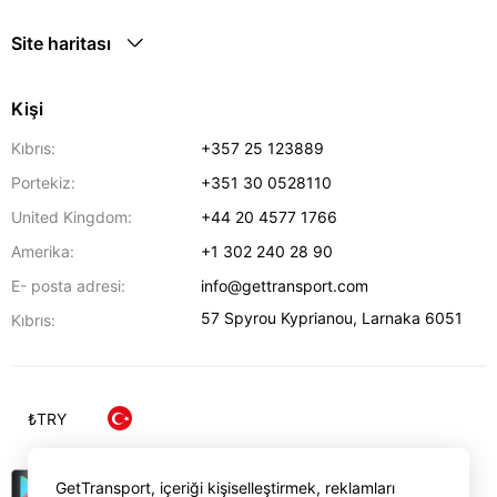
Site haritası
Kişi
Kıbrıs:
+357 25 123889
Portekiz:
+351 30 0528110
United Kingdom:
+44 20 4577 1766
Amerika:
+1 302 240 28 90
E- posta adresi:
info@gettransport.com
57 Spyrou Kyprianou
,
Larnaka
6051
Kıbrıs:
₺
TRY
GetTransport, içeriği kişiselleştirmek, reklamları