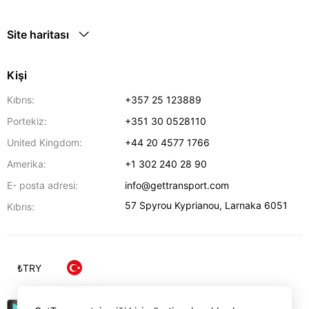
Site haritası
Kişi
Kıbrıs:
+357 25 123889
Portekiz:
+351 30 0528110
United Kingdom:
+44 20 4577 1766
Amerika:
+1 302 240 28 90
E- posta adresi:
info@gettransport.com
57 Spyrou Kyprianou
,
Larnaka
6051
Kıbrıs:
₺
TRY