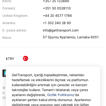
Kıbrıs:
+357 25 123889
Portekiz:
+351 30 0528110
United Kingdom:
+44 20 4577 1766
Amerika:
+1 302 240 28 90
E- posta adresi:
info@gettransport.com
57 Spyrou Kyprianou
,
Larnaka
6051
Kıbrıs:
₺
TRY
GetTransport, içeriği kişiselleştirmek, reklamları
hedeflemek ve etkinliklerini ölçmek ve platformun
kullanılabilirliğini artırmak için çerezler ve benzeri
© Gettransport International Limited. GetTransport®
teknolojiler kullanır. Tamam’ı tıklatarak veya çerez
is trademark of Gettransport International Limited.
ayarlarını değiştirerek,
Gizlilik Politikamız
‘da
All rights reserved.
açıklanan şartları kabul etmiş olursunuz. Ayarlarınızı
değiştirmek veya onayınızı geri çekmek için lütfen