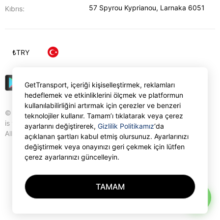
57 Spyrou Kyprianou
,
Larnaka
6051
Kıbrıs:
₺
TRY
GetTransport, içeriği kişiselleştirmek, reklamları
hedeflemek ve etkinliklerini ölçmek ve platformun
kullanılabilirliğini artırmak için çerezler ve benzeri
© Gettransport International Limited. GetTransport®
teknolojiler kullanır. Tamam’ı tıklatarak veya çerez
is trademark of Gettransport International Limited.
ayarlarını değiştirerek,
Gizlilik Politikamız
‘da
All rights reserved.
açıklanan şartları kabul etmiş olursunuz. Ayarlarınızı
değiştirmek veya onayınızı geri çekmek için lütfen
çerez ayarlarınızı güncelleyin.
TAMAM
AI