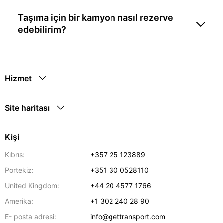
Taşıma için bir kamyon nasıl rezerve
edebilirim?
Hizmet
Site haritası
Kişi
Kıbrıs:
+357 25 123889
Portekiz:
+351 30 0528110
United Kingdom:
+44 20 4577 1766
Amerika:
+1 302 240 28 90
E- posta adresi:
info@gettransport.com