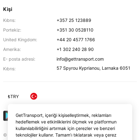
Kişi
Kıbrıs:
+357 25 123889
Portekiz:
+351 30 0528110
United Kingdom:
+44 20 4577 1766
Amerika:
+1 302 240 28 90
E- posta adresi:
info@gettransport.com
57 Spyrou Kyprianou
,
Larnaka
6051
Kıbrıs:
₺
TRY
GetTransport, içeriği kişiselleştirmek, reklamları
hedeflemek ve etkinliklerini ölçmek ve platformun
kullanılabilirliğini artırmak için çerezler ve benzeri
© Gettransport International Limited. GetTransport®
teknolojiler kullanır. Tamam’ı tıklatarak veya çerez