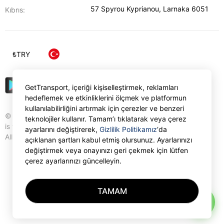
57 Spyrou Kyprianou
,
Larnaka
6051
Kıbrıs:
₺
TRY
GetTransport, içeriği kişiselleştirmek, reklamları
hedeflemek ve etkinliklerini ölçmek ve platformun
kullanılabilirliğini artırmak için çerezler ve benzeri
© Gettransport International Limited. GetTransport®
teknolojiler kullanır. Tamam’ı tıklatarak veya çerez
is trademark of Gettransport International Limited.
ayarlarını değiştirerek,
Gizlilik Politikamız
‘da
All rights reserved.
açıklanan şartları kabul etmiş olursunuz. Ayarlarınızı
değiştirmek veya onayınızı geri çekmek için lütfen
çerez ayarlarınızı güncelleyin.
TAMAM
AI