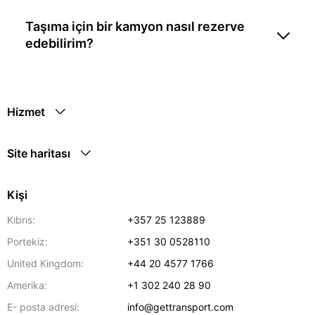
Taşıma için bir kamyon nasıl rezerve
edebilirim?
Hizmet
Site haritası
Kişi
Kıbrıs:
+357 25 123889
Portekiz:
+351 30 0528110
United Kingdom:
+44 20 4577 1766
Amerika:
+1 302 240 28 90
E- posta adresi:
info@gettransport.com