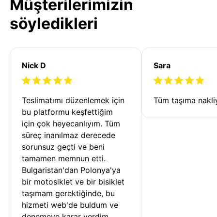
Müşterilerimizin
söyledikleri
Nick D
Sara
Teslimatımı düzenlemek için 
Tüm taşıma nakliy
bu platformu keşfettiğim 
için çok heyecanlıyım. Tüm 
süreç inanılmaz derecede 
sorunsuz geçti ve beni 
tamamen memnun etti. 
Bulgaristan'dan Polonya'ya 
bir motosiklet ve bir bisiklet 
taşımam gerektiğinde, bu 
hizmeti web'de buldum ve 
denemeye karar verdim. 