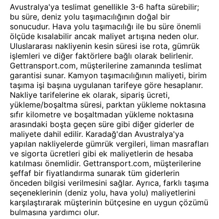
Avustralya'ya teslimat genellikle 3-6 hafta sürebilir;
bu süre, deniz yolu taşımacılığının doğal bir
sonucudur. Hava yolu taşımacılığı ile bu süre önemli
ölçüde kısalabilir ancak maliyet artışına neden olur.
Uluslararası nakliyenin kesin süresi ise rota, gümrük
işlemleri ve diğer faktörlere bağlı olarak belirlenir.
Gettransport.com, müşterilerine zamanında teslimat
garantisi sunar. Kamyon taşımacılığının maliyeti, birim
taşıma işi başına uygulanan tarifeye göre hesaplanır.
Nakliye tarifelerine ek olarak, sipariş ücreti,
yükleme/boşaltma süresi, parktan yükleme noktasına
sıfır kilometre ve boşaltmadan yükleme noktasına
arasındaki boşta geçen süre gibi diğer giderler de
maliyete dahil edilir. Karadağ'dan Avustralya'ya
yapılan nakliyelerde gümrük vergileri, liman masrafları
ve sigorta ücretleri gibi ek maliyetlerin de hesaba
katılması önemlidir. Gettransport.com, müşterilerine
şeffaf bir fiyatlandırma sunarak tüm giderlerin
önceden bilgisi verilmesini sağlar. Ayrıca, farklı taşıma
seçeneklerinin (deniz yolu, hava yolu) maliyetlerini
karşılaştırarak müşterinin bütçesine en uygun çözümü
bulmasına yardımcı olur.