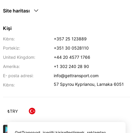
Site haritası
Kişi
Kıbrıs:
+357 25 123889
Portekiz:
+351 30 0528110
United Kingdom:
+44 20 4577 1766
Amerika:
+1 302 240 28 90
E- posta adresi:
info@gettransport.com
57 Spyrou Kyprianou
,
Larnaka
6051
Kıbrıs:
₺
TRY
GetTransport, içeriği kişiselleştirmek, reklamları