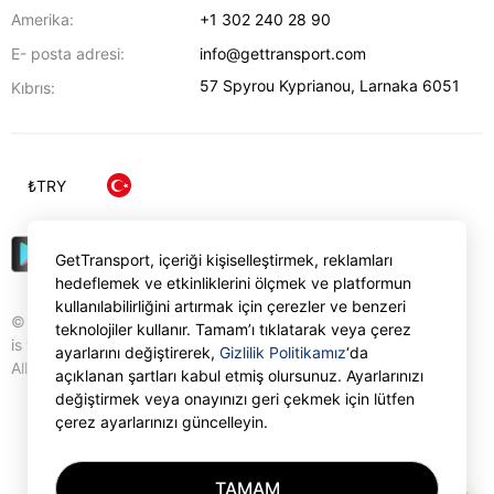
Amerika:
+1 302 240 28 90
E- posta adresi:
info@gettransport.com
57 Spyrou Kyprianou
,
Larnaka
6051
Kıbrıs:
₺
TRY
GetTransport, içeriği kişiselleştirmek, reklamları
hedeflemek ve etkinliklerini ölçmek ve platformun
kullanılabilirliğini artırmak için çerezler ve benzeri
© Gettransport International Limited. GetTransport®
teknolojiler kullanır. Tamam’ı tıklatarak veya çerez
is trademark of Gettransport International Limited.
ayarlarını değiştirerek,
Gizlilik Politikamız
‘da
All rights reserved.
açıklanan şartları kabul etmiş olursunuz. Ayarlarınızı
değiştirmek veya onayınızı geri çekmek için lütfen
çerez ayarlarınızı güncelleyin.
TAMAM