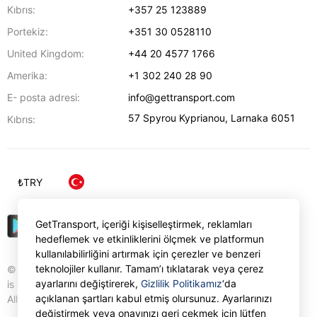
Kıbrıs:
+357 25 123889
Portekiz:
+351 30 0528110
United Kingdom:
+44 20 4577 1766
Amerika:
+1 302 240 28 90
E- posta adresi:
info@gettransport.com
57 Spyrou Kyprianou
,
Larnaka
6051
Kıbrıs:
₺
TRY
GetTransport, içeriği kişiselleştirmek, reklamları
hedeflemek ve etkinliklerini ölçmek ve platformun
kullanılabilirliğini artırmak için çerezler ve benzeri
teknolojiler kullanır. Tamam’ı tıklatarak veya çerez
© Gettransport International Limited. GetTransport®
ayarlarını değiştirerek,
Gizlilik Politikamız
‘da
is trademark of Gettransport International Limited.
açıklanan şartları kabul etmiş olursunuz. Ayarlarınızı
All rights reserved.
değiştirmek veya onayınızı geri çekmek için lütfen