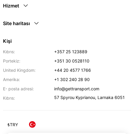
Hizmet
Site haritası
Kişi
Kıbrıs:
+357 25 123889
Portekiz:
+351 30 0528110
United Kingdom:
+44 20 4577 1766
Amerika:
+1 302 240 28 90
E- posta adresi:
info@gettransport.com
57 Spyrou Kyprianou
,
Larnaka
6051
Kıbrıs:
₺
TRY