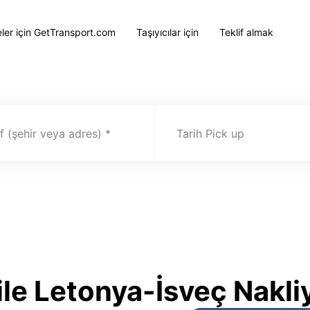
eler için GetTransport.com
Taşıyıcılar için
Teklif almak
 (şehir veya adres)
Tarih Pick up
le Letonya-İsveç Nakli