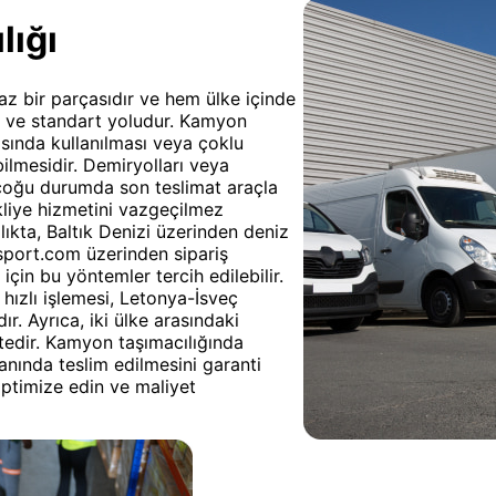
lığı
lmaz bir parçasıdır ve hem ülke içinde
n ve standart yoludur. Kamyon
asında kullanılması veya çoklu
bilmesidir. Demiryolları veya
 çoğu durumda son teslimat araçla
akliye hizmetini vazgeçilmez
lıkta, Baltık Denizi üzerinden deniz
sport.com üzerinden sipariş
 için bu yöntemler tercih edilebilir.
 hızlı işlemesi, Letonya-İsveç
r. Ayrıca, iki ülke arasındaki
ktedir. Kamyon taşımacılığında
nında teslim edilmesini garanti
optimize edin ve maliyet