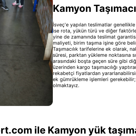
Kamyon Taşımacılı
İsveç'e yapılan teslimatlar genellikle
ise rota, yükün türü ve diğer faktörl
yine de zamanında teslimat garantis
maliyeti, birim taşıma işine göre bel
Taşımacılık tarifelerine ek olarak, n
süresi, parktan yükleme noktasına s
arasındaki boşta geçen süre gibi diğ
üzerinden kargo taşımacılığı yaptıra
rekabetçi fiyatlardan yararlanabilir
ek gümrükleme işlemleri gerekebilir
olmaktayız.
t.com ile Kamyon yük taşıma