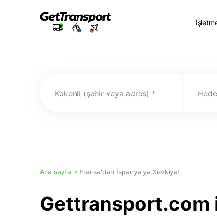
İşletm
Kökenli (şehir veya adres)
Hedef
Ana sayfa >
Fransa'dan İspanya'ya Sevkiyat
Gettransport.com i