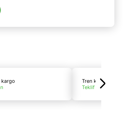
 kargo
Tren kargo
ın
Teklif alın