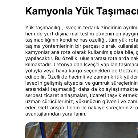
Kamyonla Yük Taşımacı
Yük taşımacılığı, İsveç'in tedarik zincirinin ayrı
hem de yurt dışına mal teslim etmenin en yaygı
taşımacılığının kendine has özelliği, tüm yük rot
taşıma yöntemlerinin bir parçası olarak kullanıla
kamyonlar ana rota olarak kullanılmış olsa bile,
yapılacaktır. Bu özellik, uluslararası rotalarda n
kılmaktadır. Letonya'dan İsveç’e yapılan taşımacı
yoluyla veya hava kargo seçenekleri de Gettran
edilebilir. Özellikle hacimli ve zaman kritik yükler
İsveç’in gelişmiş altyapısı ve gümrük süreçlerinin
arasındaki taşımacılığı daha da kolaylaştırmaktadı
serbest ticaret anlaşmaları, ticareti teşvik etme
uzman sürücülerimiz, yükünüzün güvenli ve zama
eder. Gettransport.com ile nakliye süreçlerinizi 
avantajlarından yararlanın.