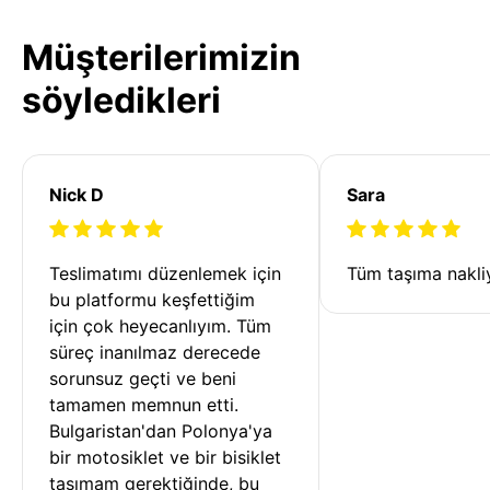
Müşterilerimizin
söyledikleri
Nick D
Sara
Teslimatımı düzenlemek için 
Tüm taşıma nakliy
bu platformu keşfettiğim 
için çok heyecanlıyım. Tüm 
süreç inanılmaz derecede 
sorunsuz geçti ve beni 
tamamen memnun etti. 
Bulgaristan'dan Polonya'ya 
bir motosiklet ve bir bisiklet 
taşımam gerektiğinde, bu 