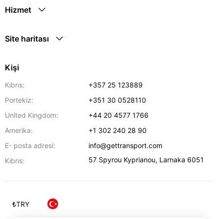
Hizmet
Site haritası
Kişi
Kıbrıs:
+357 25 123889
Portekiz:
+351 30 0528110
United Kingdom:
+44 20 4577 1766
Amerika:
+1 302 240 28 90
E- posta adresi:
info@gettransport.com
57 Spyrou Kyprianou
,
Larnaka
6051
Kıbrıs:
₺
TRY