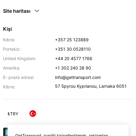
Site haritası
Kişi
Kıbrıs:
+357 25 123889
Portekiz:
+351 30 0528110
United Kingdom:
+44 20 4577 1766
Amerika:
+1 302 240 28 90
E- posta adresi:
info@gettransport.com
57 Spyrou Kyprianou
,
Larnaka
6051
Kıbrıs:
₺
TRY
GetTransport, içeriği kişiselleştirmek, reklamları