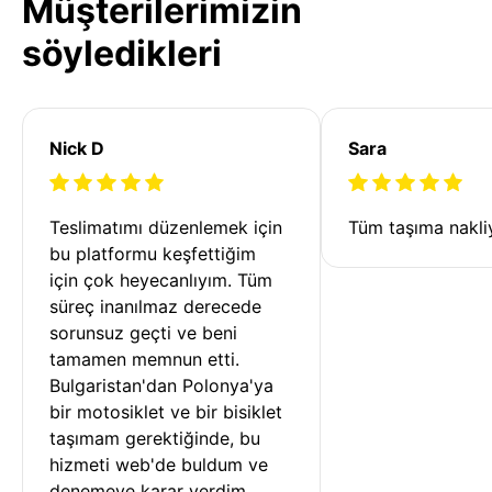
Müşterilerimizin
söyledikleri
Nick D
Sara
Teslimatımı düzenlemek için 
Tüm taşıma nakliy
bu platformu keşfettiğim 
için çok heyecanlıyım. Tüm 
süreç inanılmaz derecede 
sorunsuz geçti ve beni 
tamamen memnun etti. 
Bulgaristan'dan Polonya'ya 
bir motosiklet ve bir bisiklet 
taşımam gerektiğinde, bu 
hizmeti web'de buldum ve 
denemeye karar verdim. 