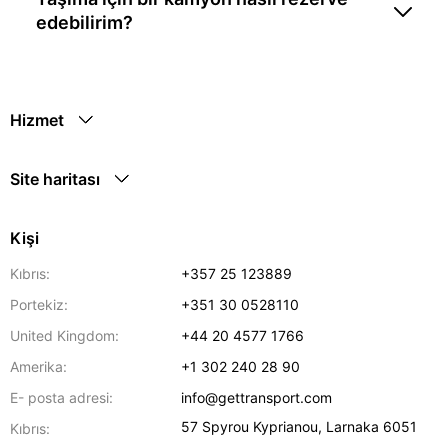
edebilirim?
Hizmet
Site haritası
Kişi
Kıbrıs:
+357 25 123889
Portekiz:
+351 30 0528110
United Kingdom:
+44 20 4577 1766
Amerika:
+1 302 240 28 90
E- posta adresi:
info@gettransport.com
57 Spyrou Kyprianou
,
Larnaka
6051
Kıbrıs: