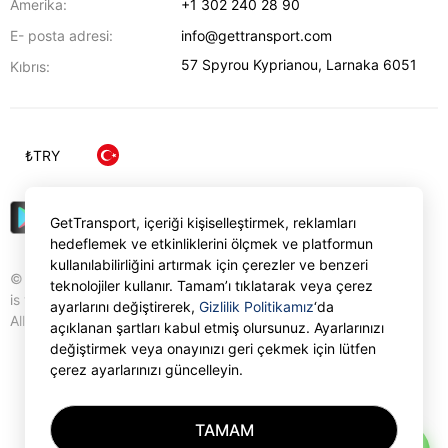
Amerika:
+1 302 240 28 90
E- posta adresi:
info@gettransport.com
57 Spyrou Kyprianou
,
Larnaka
6051
Kıbrıs:
₺
TRY
GetTransport, içeriği kişiselleştirmek, reklamları
hedeflemek ve etkinliklerini ölçmek ve platformun
kullanılabilirliğini artırmak için çerezler ve benzeri
© Gettransport International Limited. GetTransport®
teknolojiler kullanır. Tamam’ı tıklatarak veya çerez
is trademark of Gettransport International Limited.
ayarlarını değiştirerek,
Gizlilik Politikamız
‘da
All rights reserved.
açıklanan şartları kabul etmiş olursunuz. Ayarlarınızı
değiştirmek veya onayınızı geri çekmek için lütfen
çerez ayarlarınızı güncelleyin.
TAMAM