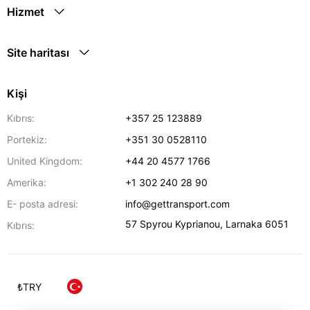
Hizmet
Site haritası
Kişi
Kıbrıs:
+357 25 123889
Portekiz:
+351 30 0528110
United Kingdom:
+44 20 4577 1766
Amerika:
+1 302 240 28 90
E- posta adresi:
info@gettransport.com
57 Spyrou Kyprianou
,
Larnaka
6051
Kıbrıs:
₺
TRY