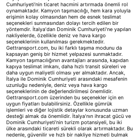
Cumhuriyeti’nin ticaret hacmini artırmada önemli rol
oynamaktadır. Kamyon taşımacılığı, hem kara yoluyla
erişimin kolay olmasından hem de esnek teslimat
seçenekleri sunmasından dolayı tercih edilen bir
yöntemdir. İtalya'dan Dominik Cumhuriyeti'ne yapılan
nakliyelerde, özellikle deniz ve hava kargo
seçeneklerinin kullanılması gerekmektedir.
Gettransport.com, bu iki farklı taşıma modunu da
kapsayan geniş bir hizmet yelpazesi sunmaktadır.
Kamyon taşımacılığının avantajları arasında, kapıdan
kapıya teslimat imkanı, daha hızlı transit süreleri ve
daha uygun maliyetli olması yer almaktadır. Ancak,
İtalya ile Dominik Cumhuriyeti arasındaki mesafenin
uzunluğu nedeniyle, deniz veya hava kargo
seçeneklerinin de değerlendirilmesi önemlidir.
Gettransport.com üzerinden bu seçenekler için en
uygun fiyatları bulabilirsiniz. Özellikle gümrük
işlemleri ve diğer lojistik detaylar konusunda uzman
desteği almak da önemlidir. İtalya'nın ihracat gücü ve
Dominik Cumhuriyeti’nin turizm potansiyeli, bu iki
ülke arasındaki ticareti sürekli olarak artırmaktadır. Bu
nedenle, güvenilir ve hızlı bir nakliye hizmeti bulmak