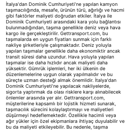
İtalya'dan Dominik Cumhuriyeti'ne yapılan kamyon
taşımacılığında, mesafe, ürünün türü, ağırlığı ve hacmi
gibi faktörler maliyeti doğrudan etkiler. İtalya ile
Dominik Cumhuriyeti arasındaki kara yolu bağlantısı
bulunmadığından, taşıma genellikle deniz veya hava
kargo ile gerçekleştirilir. Gettransport.com, bu
taşımalarda en uygun fiyatları sunmak için farklı
nakliye şirketleriyle çalışmaktadır. Deniz yoluyla
yapılan taşımalar genellikle daha ekonomiktir ancak
transit süresi daha uzundur. Hava yoluyla yapılan
taşımalar ise daha hızlıdır ancak maliyeti daha
yüksektir. Gümrük işlemleri, her iki ülkenin de
düzenlemelerine uygun olarak yapılmalıdır ve bu
süreçte uzman desteği almak önemlidir. İtalya'dan
Dominik Cumhuriyeti'ne yapılacak nakliyelerde,
sigorta yaptırmak da olası risklere karşı alınabilecek
önlemler arasında yer alır. Gettransport.com,
müşterilerine kapsamlı bir lojistik hizmeti sunarak,
taşımacılık sürecini kolaylaştırmayı ve maliyetleri
düşürmeyi hedeflemektedir. Özellikle hacimli veya
ağır yükler için özel ekipmanlara ihtiyaç duyulabilir ve
bu da maliyeti etkileyebilir. Bu nedenle, taşıma