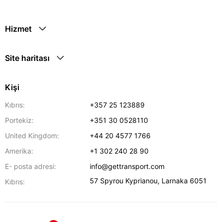
Hizmet
Site haritası
Kişi
Kıbrıs:
+357 25 123889
Portekiz:
+351 30 0528110
United Kingdom:
+44 20 4577 1766
Amerika:
+1 302 240 28 90
E- posta adresi:
info@gettransport.com
57 Spyrou Kyprianou
,
Larnaka
6051
Kıbrıs: