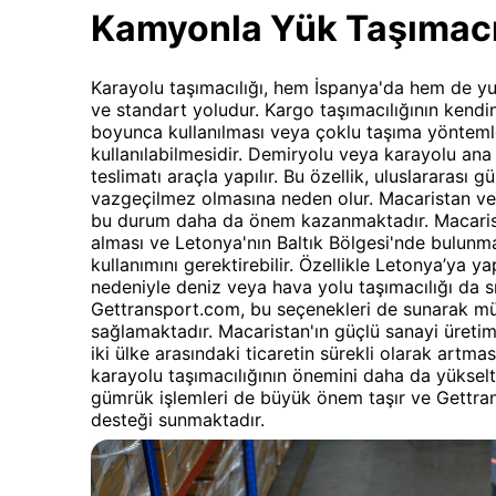
Kamyonla Yük Taşımacı
Karayolu taşımacılığı, hem İspanya'da hem de yur
ve standart yoludur. Kargo taşımacılığının kendin
boyunca kullanılması veya çoklu taşıma yöntemle
kullanılabilmesidir. Demiryolu veya karayolu an
teslimatı araçla yapılır. Bu özellik, uluslararası 
vazgeçilmez olmasına neden olur. Macaristan ve
bu durum daha da önem kazanmaktadır. Macarist
alması ve Letonya'nın Baltık Bölgesi'nde bulunmas
kullanımını gerektirebilir. Özellikle Letonya’ya ya
nedeniyle deniz veya hava yolu taşımacılığı da sı
Gettransport.com, bu seçenekleri de sunarak mü
sağlamaktadır. Macaristan'ın güçlü sanayi üretim
iki ülke arasındaki ticaretin sürekli olarak artm
karayolu taşımacılığının önemini daha da yükselt
gümrük işlemleri de büyük önem taşır ve Gett
desteği sunmaktadır.