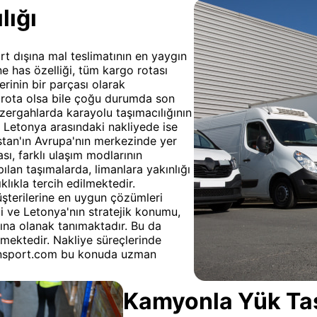
lığı
t dışına mal teslimatının en yaygın
e has özelliği, tüm kargo rotası
rinin bir parçası olarak
a rota olsa bile çoğu durumda son
güzergahlarda karayolu taşımacılığının
 Letonya arasındaki nakliyede ise
an'ın Avrupa'nın merkezinde yer
ı, farklı ulaşım modlarının
pılan taşımalarda, limanlara yakınlığı
klıkla tercih edilmektedir.
şterilerine en uygun çözümleri
i ve Letonya'nın stratejik konumu,
asına olanak tanımaktadır. Bu da
mektedir. Nakliye süreçlerinde
ransport.com bu konuda uzman
Kamyonla Yük Taşı