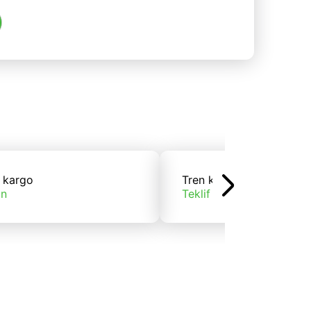
 kargo
Tren kargo
ın
Teklif alın