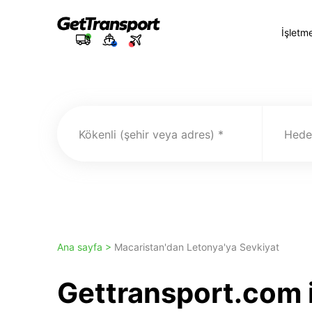
İşletm
Kökenli (şehir veya adres)
Hedef
Ana sayfa >
Macaristan'dan Letonya'ya Sevkiyat
Gettransport.com i