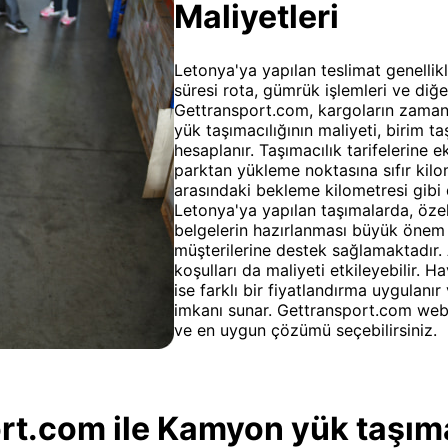
Maliyetleri
Letonya'ya yapılan teslimat genellikl
süresi rota, gümrük işlemleri ve diğer
Gettransport.com, kargoların zamanı
yük taşımacılığının maliyeti, birim t
hesaplanır. Taşımacılık tarifelerine 
parktan yükleme noktasına sıfır ki
arasındaki bekleme kilometresi gibi 
Letonya'ya yapılan taşımalarda, öze
belgelerin hazırlanması büyük önem 
müşterilerine destek sağlamaktadır. 
koşulları da maliyeti etkileyebilir. H
ise farklı bir fiyatlandırma uygulanır
imkanı sunar. Gettransport.com web s
ve en uygun çözümü seçebilirsiniz.
t.com ile Kamyon yük taşıma