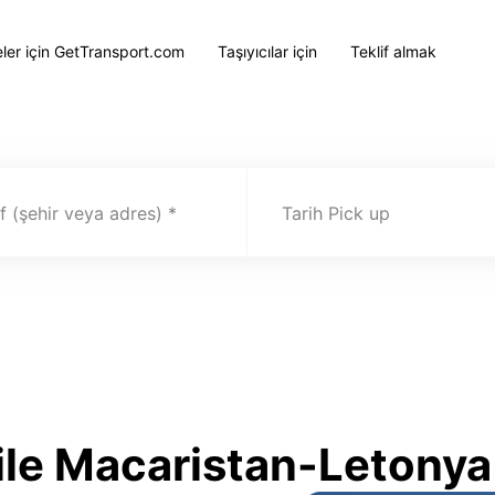
eler için GetTransport.com
Taşıyıcılar için
Teklif almak
 (şehir veya adres)
Tarih Pick up
le Macaristan-Letonya 