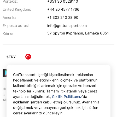
Portekiz:
+351 30 0528110
United Kingdom:
+44 20 4577 1766
Amerika:
+1 302 240 28 90
E- posta adresi:
info@gettransport.com
57 Spyrou Kyprianou
,
Larnaka
6051
Kıbrıs:
₺
TRY
GetTransport, içeriği kişiselleştirmek, reklamları
hedeflemek ve etkinliklerini ölçmek ve platformun
kullanılabilirliğini artırmak için çerezler ve benzeri
© Gettransport International Limited. GetTransport®
teknolojiler kullanır. Tamam’ı tıklatarak veya çerez
is trademark of Gettransport International Limited.
ayarlarını değiştirerek,
Gizlilik Politikamız
‘da
All rights reserved.
açıklanan şartları kabul etmiş olursunuz. Ayarlarınızı
değiştirmek veya onayınızı geri çekmek için lütfen
çerez ayarlarınızı güncelleyin.