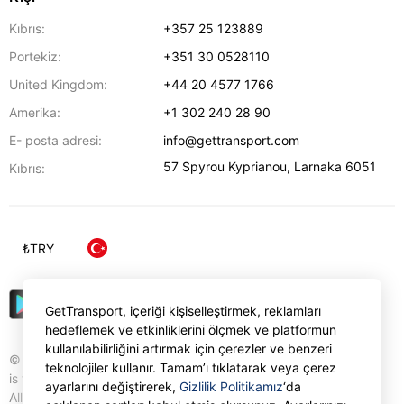
Kıbrıs:
+357 25 123889
Portekiz:
+351 30 0528110
United Kingdom:
+44 20 4577 1766
Amerika:
+1 302 240 28 90
E- posta adresi:
info@gettransport.com
57 Spyrou Kyprianou
,
Larnaka
6051
Kıbrıs:
₺
TRY
GetTransport, içeriği kişiselleştirmek, reklamları
hedeflemek ve etkinliklerini ölçmek ve platformun
kullanılabilirliğini artırmak için çerezler ve benzeri
© Gettransport International Limited. GetTransport®
teknolojiler kullanır. Tamam’ı tıklatarak veya çerez
is trademark of Gettransport International Limited.
ayarlarını değiştirerek,
Gizlilik Politikamız
‘da
All rights reserved.