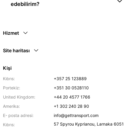
edebilirim?
Hizmet
Site haritası
Kişi
Kıbrıs:
+357 25 123889
Portekiz:
+351 30 0528110
United Kingdom:
+44 20 4577 1766
Amerika:
+1 302 240 28 90
E- posta adresi:
info@gettransport.com
57 Spyrou Kyprianou
,
Larnaka
6051
Kıbrıs: