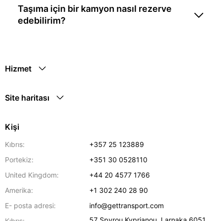
Taşıma için bir kamyon nasıl rezerve
edebilirim?
Hizmet
Site haritası
Kişi
Kıbrıs:
+357 25 123889
Portekiz:
+351 30 0528110
United Kingdom:
+44 20 4577 1766
Amerika:
+1 302 240 28 90
E- posta adresi:
info@gettransport.com
57 Spyrou Kyprianou
,
Larnaka
6051
Kıbrıs: