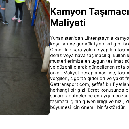
Kamyon Taşımacılı
Maliyeti
Yunanistan'dan Lihtenştayn'a kamyon
koşulları ve gümrük işlemleri gibi fak
Genellikle kara yolu ile yapılan taşı
deniz veya hava taşımacılığı kullanıl
müşterilerimize en uygun teslimat sü
ve düzenli olarak güncellenen rota o
önler. Maliyet hesaplaması ise, taşı
vergileri, sigorta giderleri ve yakıt fi
Gettransport.com, şeffaf bir fiyatlan
herhangi bir gizli ücret konusunda bil
sunarak bütçelerine en uygun çözüm
taşımacılığının güvenilirliği ve hızı,
büyümesi için önemli bir faktördür.