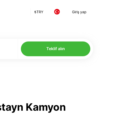
₺
TRY
Giriş yap
Teklif alın
nştayn Kamyon