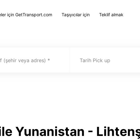
eler için GetTransport.com
Taşıyıcılar için
Teklif almak
 (şehir veya adres)
Tarih Pick up
ile Yunanistan - Lihte