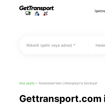
İşletm
Kökenli (şehir veya adres)
Hedef
Ana sayfa >
Yunanistan'dan Lihtenştayn'a Sevkiyat
Gettransport.com 