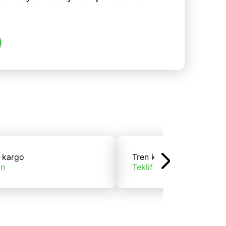
 kargo
Tren kargo
ın
Teklif alın