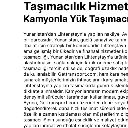
Taşımacılık Hizmet
Kamyonla Yük Taşımacı
Yunanistan'dan Lihtenştayn'a yapılan nakliye, Avr
bir parçasıdır. Yunanistan, güçlü sanayi ve tarı
ithalat için stratejik bir konumdadır. Lihtenştayn 
ama gelişmiş bir ülkedir ve finansal hizmetler 
taşımacılığı, Yunanistan'dan Lihtenştayn'a ürünler
ulaştırılmasını sağlamak için kritik öneme sahipti
taşımacılığı tercih edilse de, coğrafi uzaklık ned
da kullanılabilir. Gettransport.com, hem kara h
sunarak müşterilerimizin ihtiyaçlarını karşılamak
Lihtenştayn'a yapılan taşımalarda gümrük işlemle
dikkate alınmalıdır. Kamyonlarımızın modern eki
deneyimli sürücüler tarafından kullanılması, güven
Ayrıca, Gettransport.com üzerinden deniz veya h
değerlendirerek daha hızlı teslimat süreleri elde 
özellikle zaman kısıtlaması olan müşterilerimiz 
taşımacılığının sunduğu esneklik ve maliyet etkin
yapılan ihracat ve ithalat süreçlerini kolaylaştırır.