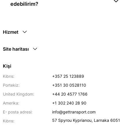
edebilirim?
Hizmet
Site haritası
Kişi
Kıbrıs:
+357 25 123889
Portekiz:
+351 30 0528110
United Kingdom:
+44 20 4577 1766
Amerika:
+1 302 240 28 90
E- posta adresi:
info@gettransport.com
57 Spyrou Kyprianou
,
Larnaka
6051
Kıbrıs: