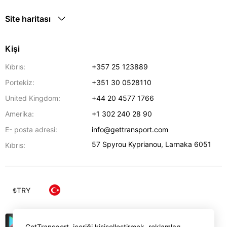
Site haritası
Kişi
Kıbrıs:
+357 25 123889
Portekiz:
+351 30 0528110
United Kingdom:
+44 20 4577 1766
Amerika:
+1 302 240 28 90
E- posta adresi:
info@gettransport.com
57 Spyrou Kyprianou
,
Larnaka
6051
Kıbrıs:
₺
TRY
GetTransport, içeriği kişiselleştirmek, reklamları