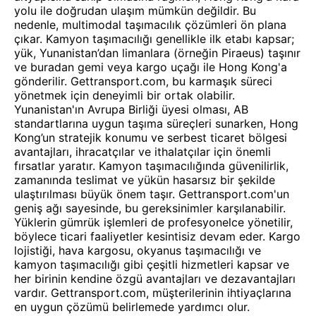
yolu ile doğrudan ulaşım mümkün değildir. Bu
nedenle, multimodal taşımacılık çözümleri ön plana
çıkar. Kamyon taşımacılığı genellikle ilk etabı kapsar;
yük, Yunanistan’dan limanlara (örneğin Piraeus) taşınır
ve buradan gemi veya kargo uçağı ile Hong Kong'a
gönderilir. Gettransport.com, bu karmaşık süreci
yönetmek için deneyimli bir ortak olabilir.
Yunanistan'ın Avrupa Birliği üyesi olması, AB
standartlarına uygun taşıma süreçleri sunarken, Hong
Kong’un stratejik konumu ve serbest ticaret bölgesi
avantajları, ihracatçılar ve ithalatçılar için önemli
fırsatlar yaratır. Kamyon taşımacılığında güvenilirlik,
zamanında teslimat ve yükün hasarsız bir şekilde
ulaştırılması büyük önem taşır. Gettransport.com'un
geniş ağı sayesinde, bu gereksinimler karşılanabilir.
Yüklerin gümrük işlemleri de profesyonelce yönetilir,
böylece ticari faaliyetler kesintisiz devam eder. Kargo
lojistiği, hava kargosu, okyanus taşımacılığı ve
kamyon taşımacılığı gibi çeşitli hizmetleri kapsar ve
her birinin kendine özgü avantajları ve dezavantajları
vardır. Gettransport.com, müşterilerinin ihtiyaçlarına
en uygun çözümü belirlemede yardımcı olur.