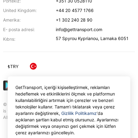
Portekiz:
+351 30 0528110
United Kingdom:
+44 20 4577 1766
Amerika:
+1 302 240 28 90
E- posta adresi:
info@gettransport.com
57 Spyrou Kyprianou
,
Larnaka
6051
Kıbrıs:
₺
TRY
GetTransport, içeriği kişiselleştirmek, reklamları
hedeflemek ve etkinliklerini ölçmek ve platformun
kullanılabilirliğini artırmak için çerezler ve benzeri
© Gettransport International Limited. GetTransport®
teknolojiler kullanır. Tamam’ı tıklatarak veya çerez
is trademark of Gettransport International Limited.
ayarlarını değiştirerek,
Gizlilik Politikamız
‘da
All rights reserved.
açıklanan şartları kabul etmiş olursunuz. Ayarlarınızı
değiştirmek veya onayınızı geri çekmek için lütfen
çerez ayarlarınızı güncelleyin.