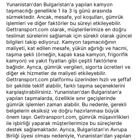
Yunanistan'dan Bulgaristan'a yapılan kamyon
taşımacılığı genellikle 1 ila 3 iş günü arasında
sürmektedir. Ancak, mesafe, yol koşulları, gümrük
işlemleri ve diğer faktörler bu süreyi etkileyebilir.
Gettransport.com olarak, müşterilerimize en doğru
teslimat sürelerini sağlamak için sürekli olarak güncel
bilgileri takip ediyoruz. Kamyon taşımacılığının
maliyeti, kat edilen mesafe, yükün ağırlığı ve hacmi,
taşıma şekli (örneğin, kapalı kasa kamyon, frigorifik
kamyon) ve yakıt fiyatları gibi çeşitli faktörlere
bağlıdır. Ayrıca, gümrük vergileri, sigorta ücretleri ve
diğer ek hizmetler de maliyeti etkileyebilir.
Gettransport.com platformu üzerinden hızlı ve şeffaf
bir şekilde teklif alabilir, farklı taşıma seçeneklerini
karşılaştırabilirsiniz. Yunanistan'dan Bulgaristan'a
yapılan taşımalarda, özellikle sınır geçişlerinde
gümrük işlemleri zaman alabilir. Bu nedenle, gerekli
belgelerin eksiksiz ve doğru hazırlanması büyük
önem taşır. Gettransport.com, gümrük müşavirlikleri
ile işbirliği yaparak müşterilerimize bu süreçlerde
destek sağlamaktadır. Ayrıca, Bulgaristan'ın Avrupa
Birliği üyesi olması nedeniyle, Yunanistan'dan yapılan