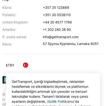
Kıbrıs:
+357 25 123889
Portekiz:
+351 30 0528110
United Kingdom:
+44 20 4577 1766
Amerika:
+1 302 240 28 90
E- posta adresi:
info@gettransport.com
57 Spyrou Kyprianou
,
Larnaka
6051
Kıbrıs:
₺
TRY
GetTransport, içeriği kişiselleştirmek, reklamları
hedeflemek ve etkinliklerini ölçmek ve platformun
kullanılabilirliğini artırmak için çerezler ve benzeri
© Gettransport International Limited. GetTransport®
teknolojiler kullanır. Tamam’ı tıklatarak veya çerez
is trademark of Gettransport International Limited.
ayarlarını değiştirerek,
Gizlilik Politikamız
‘da
All rights reserved.