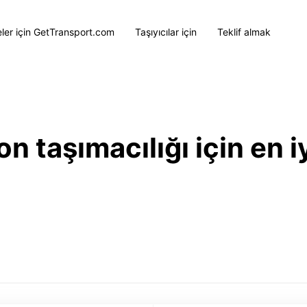
eler için GetTransport.com
Taşıyıcılar için
Teklif almak
 taşımacılığı için en iy