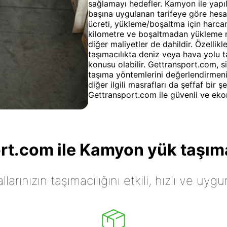
sağlamayı hedefler. Kamyon ile yapıla
başına uygulanan tarifeye göre hesapl
ücreti, yükleme/boşaltma için harca
kilometre ve boşaltmadan yükleme n
diğer maliyetler de dahildir. Özelli
taşımacılıkta deniz veya hava yolu ta
konusu olabilir. Gettransport.com, si
taşıma yöntemlerini değerlendirmeniz
diğer ilgili masrafları da şeffaf bir
Gettransport.com ile güvenli ve eko
t.com ile Kamyon yük taşıma
arınızın taşımacılığını etkili, hızlı ve uygu