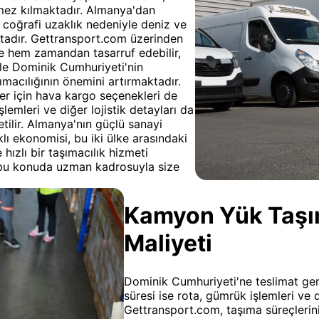
ilmez kılmaktadır. Almanya'dan
 coğrafi uzaklık nedeniyle deniz ve
ktadır. Gettransport.com üzerinden
le hem zamandan tasarruf edebilir,
kle Dominik Cumhuriyeti'nin
ımacılığının önemini artırmaktadır.
er için hava kargo seçenekleri de
lemleri ve diğer lojistik detayları da
ilir. Almanya'nın güçlü sanayi
lı ekonomisi, bu iki ülke arasındaki
 hızlı bir taşımacılık hizmeti
bu konuda uzman kadrosuyla size
Kamyon Yük Taşıma
Maliyeti
Dominik Cumhuriyeti'ne teslimat genel
süresi ise rota, gümrük işlemleri ve d
Gettransport.com, taşıma süreçlerin