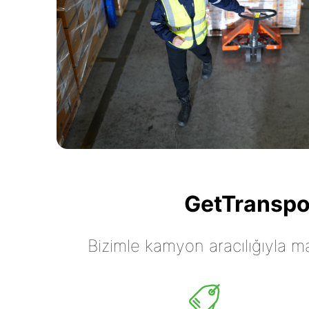
GetTranspor
Bizimle kamyon aracılığıyla mall