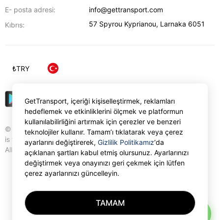
E- posta adresi:
info@gettransport.com
57 Spyrou Kyprianou
,
Larnaka
6051
Kıbrıs:
₺
TRY
GetTransport, içeriği kişiselleştirmek, reklamları
hedeflemek ve etkinliklerini ölçmek ve platformun
kullanılabilirliğini artırmak için çerezler ve benzeri
© Gettransport International Limited. GetTransport®
teknolojiler kullanır. Tamam’ı tıklatarak veya çerez
is trademark of Gettransport International Limited.
ayarlarını değiştirerek,
Gizlilik Politikamız
‘da
All rights reserved.
açıklanan şartları kabul etmiş olursunuz. Ayarlarınızı
değiştirmek veya onayınızı geri çekmek için lütfen
çerez ayarlarınızı güncelleyin.
TAMAM
AI