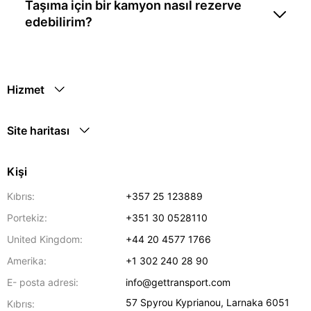
Taşıma için bir kamyon nasıl rezerve
edebilirim?
Hizmet
Site haritası
Kişi
Kıbrıs:
+357 25 123889
Portekiz:
+351 30 0528110
United Kingdom:
+44 20 4577 1766
Amerika:
+1 302 240 28 90
E- posta adresi:
info@gettransport.com
57 Spyrou Kyprianou
,
Larnaka
6051
Kıbrıs: