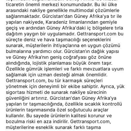
ticaretin önemli merkezi konumundadır. Bu iki ülke
arasındaki nakliye genellikle multimodal çözümlerle
sağlanmaktadır. Gürcistan'dan Güney Afrika'ya tır ile
yapılan nakiyede, Karadeniz limanlarından gemiyle
geçiş ve ardından Güney Afrika'daki iç bölgelere tırla
dağıtım yaygın bir uygulamadır. Gettransport.com bu
süreçte deniz ve hava taşımacılığı seçeneklerini
sunarak, müşterilerin ihtiyaçlarına en uygun çözümü
bulmalarına yardımcı olur. Gürcistan’ın dağlık yapısı
ve Güney Afrika’nın geniş coğrafyası göz önüne
alındığında, lojistik planlaması büyük önem taşır.
Özellikle gümrük işlemleri ve farklı mevzuatlara uyum
sağlamak için uzman desteği almak önemlidir.
Gettransport.com, bu tür karmaşık süreçleri
yönetmek için deneyimli bir ekibe sahiptir. Ayrıca, yük
sigortası hizmeti de sunarak nakliye sürecinin
güvenliğini artırırız. Gürcistan'dan Güney Afrika’ya
yapılan tır taşımacılığında, özellikle sıcaklık kontrollü
ürünlerin taşınmasında özel soğutuculu araçlar
kullanılır. Bu sayede ürünlerin kalitesi korunur ve
bozulma riski en aza indirilir. Gettransport.com,
müşterilerine esneklik sunarak farklı taşıma