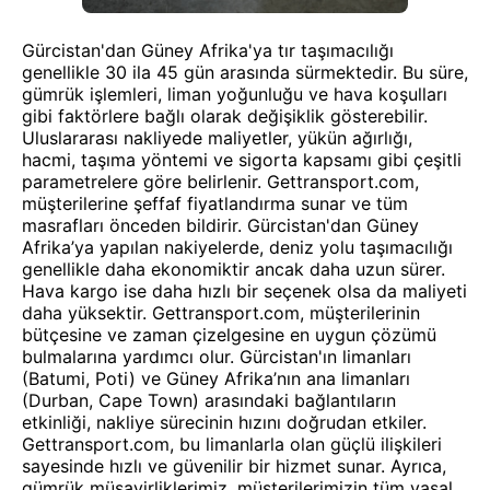
Gürcistan'dan Güney Afrika'ya tır taşımacılığı
genellikle 30 ila 45 gün arasında sürmektedir. Bu süre,
gümrük işlemleri, liman yoğunluğu ve hava koşulları
gibi faktörlere bağlı olarak değişiklik gösterebilir.
Uluslararası nakliyede maliyetler, yükün ağırlığı,
hacmi, taşıma yöntemi ve sigorta kapsamı gibi çeşitli
parametrelere göre belirlenir. Gettransport.com,
müşterilerine şeffaf fiyatlandırma sunar ve tüm
masrafları önceden bildirir. Gürcistan'dan Güney
Afrika’ya yapılan nakiyelerde, deniz yolu taşımacılığı
genellikle daha ekonomiktir ancak daha uzun sürer.
Hava kargo ise daha hızlı bir seçenek olsa da maliyeti
daha yüksektir. Gettransport.com, müşterilerinin
bütçesine ve zaman çizelgesine en uygun çözümü
bulmalarına yardımcı olur. Gürcistan'ın limanları
(Batumi, Poti) ve Güney Afrika’nın ana limanları
(Durban, Cape Town) arasındaki bağlantıların
etkinliği, nakliye sürecinin hızını doğrudan etkiler.
Gettransport.com, bu limanlarla olan güçlü ilişkileri
sayesinde hızlı ve güvenilir bir hizmet sunar. Ayrıca,
gümrük müşavirliklerimiz, müşterilerimizin tüm yasal