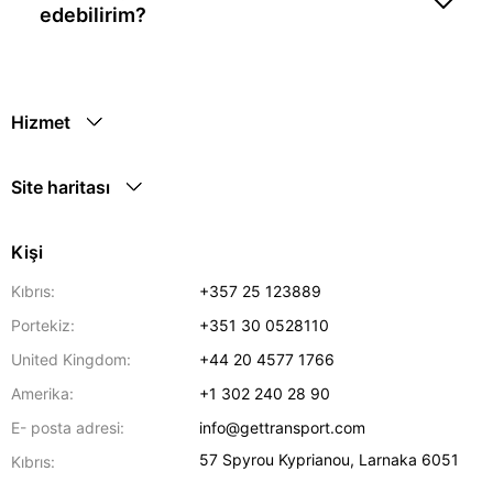
edebilirim?
Hizmet
Site haritası
Kişi
Kıbrıs:
+357 25 123889
Portekiz:
+351 30 0528110
United Kingdom:
+44 20 4577 1766
Amerika:
+1 302 240 28 90
E- posta adresi:
info@gettransport.com
57 Spyrou Kyprianou
,
Larnaka
6051
Kıbrıs: