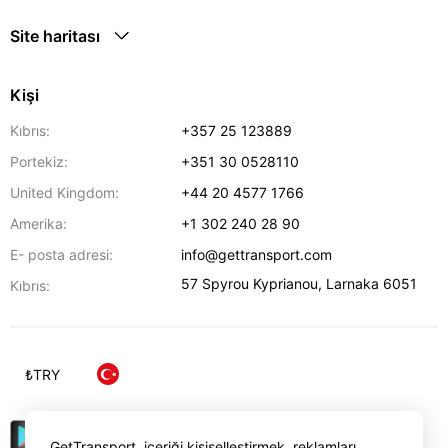
Site haritası
Kişi
Kıbrıs:
+357 25 123889
Portekiz:
+351 30 0528110
United Kingdom:
+44 20 4577 1766
Amerika:
+1 302 240 28 90
E- posta adresi:
info@gettransport.com
57 Spyrou Kyprianou
,
Larnaka
6051
Kıbrıs:
₺
TRY
GetTransport, içeriği kişiselleştirmek, reklamları