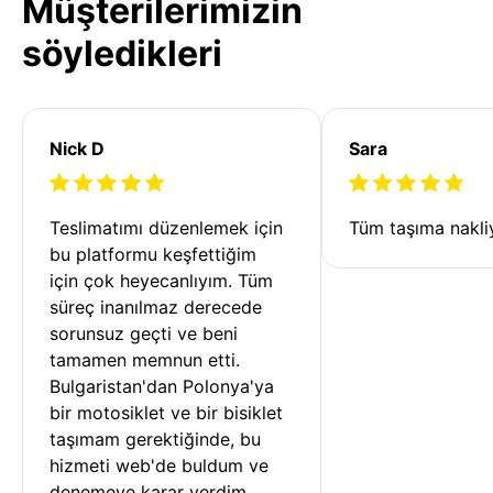
Müşterilerimizin
söyledikleri
Nick D
Sara
Teslimatımı düzenlemek için 
Tüm taşıma nakliy
bu platformu keşfettiğim 
için çok heyecanlıyım. Tüm 
süreç inanılmaz derecede 
sorunsuz geçti ve beni 
tamamen memnun etti. 
Bulgaristan'dan Polonya'ya 
bir motosiklet ve bir bisiklet 
taşımam gerektiğinde, bu 
hizmeti web'de buldum ve 
denemeye karar verdim. 