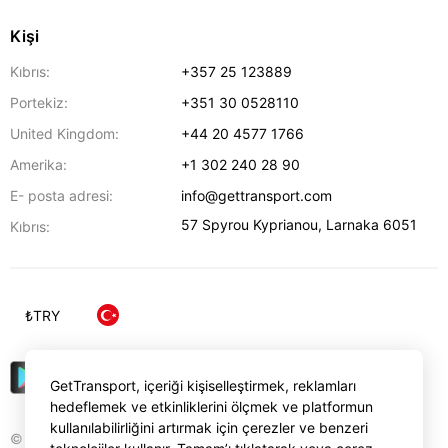
Kişi
Kıbrıs:
+357 25 123889
Portekiz:
+351 30 0528110
United Kingdom:
+44 20 4577 1766
Amerika:
+1 302 240 28 90
E- posta adresi:
info@gettransport.com
57 Spyrou Kyprianou
,
Larnaka
6051
Kıbrıs:
₺
TRY
GetTransport, içeriği kişiselleştirmek, reklamları
hedeflemek ve etkinliklerini ölçmek ve platformun
kullanılabilirliğini artırmak için çerezler ve benzeri
© Gettransport International Limited. GetTransport®