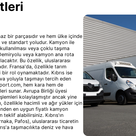
leri
lmaz bir parçasıdır ve hem ülke içinde
 ve standart yoludur. Kamyon ile
 kullanılması veya çoklu taşıma
. Demiryolu veya kamyon ana rota
caktır. Bu özellik, uluslararası
ır. Fransa'da, özellikle tarım
 bir rol oynamaktadır. Kıbrıs ise
va yoluyla taşımayı tercih eden
ansport.com, hem kara hem de
ri sunar. Avrupa Birliği üyesi
şlemleri kolaylaşmıştır ancak yine
özellikle hacimli ve ağır yükler için
inden en uygun fiyatlı kamyon
 teklif alabilirsiniz. Kıbrıs'ın
naka, Pafos), uluslararası ticaretin
rıs'a taşımacılıkta deniz ve hava