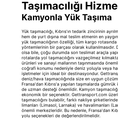
Taşımacılığı Hizmet
Kamyonla Yük Taşıma
Yük taşımacılığı, Kıbrıs'ın tedarik zincirinin ayrı
hem de yurt dışına mal teslim etmenin en yaygın
yük taşımacılığının özelliği, tüm kargo rotasında
yöntemlerinin bir parçası olarak kullanılmasıdır
olsa bile, çoğu durumda son teslimat araçla yapıla
rotalarda yol taşımacılığını vazgeçilmez kılmaktad
ürünleri ve sanayi mallarının taşınmasında önemli
coğrafi konumu nedeniyle deniz yoluyla veya ha
işletmeler için ideal bir destinasyondur. Gettr
deniz/hava taşımacılığında size en uygun çözümle
Fransa'dan Kıbrıs'a yapılan taşımalarda gümrük i
de uzman desteği önemlidir. Kamyon taşımacılığı, 
ekonomik bir seçenektir. Gettransport.com üzer
taşımacılığını bulabilir, farklı nakliye şirketlerinden
limanları (Limasol, Larnaka) ve havalimanları (Lar
önemli merkezleridir. Bu nedenle, Fransa'dan Kıb
yolu seçenekleri de değerlendirilmelidir.