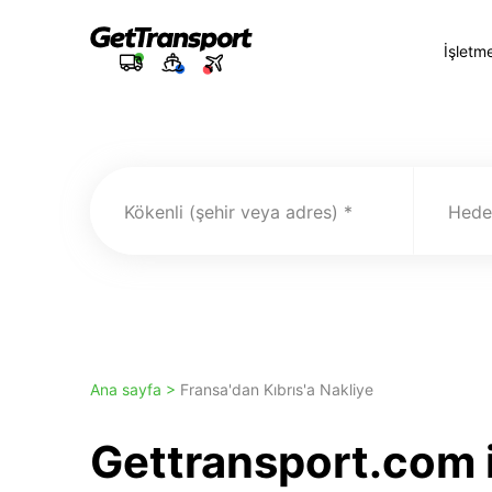
İşletm
Kökenli (şehir veya adres)
Hedef
Ana sayfa >
Fransa'dan Kıbrıs'a Nakliye
Gettransport.com i