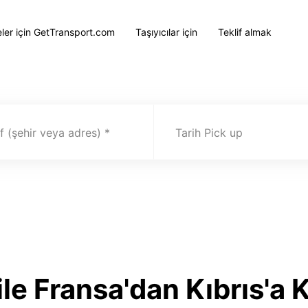
eler için GetTransport.com
Taşıyıcılar için
Teklif almak
 (şehir veya adres)
Tarih Pick up
le Fransa'dan Kıbrıs'a