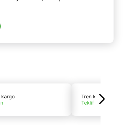
 kargo
Tren kargo
ın
Teklif alın