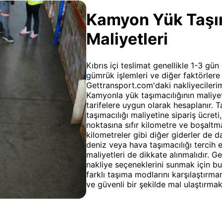
Kamyon Yük Taşıma
Maliyetleri
Kıbrıs içi teslimat genellikle 1-3 gün 
gümrük işlemleri ve diğer faktörlere 
Gettransport.com'daki nakliyecilerim
Kamyonla yük taşımacılığının maliyet
tarifelere uygun olarak hesaplanır. T
taşımacılığı maliyetine sipariş ücre
noktasına sıfır kilometre ve boşalt
kilometreler gibi diğer giderler de d
deniz veya hava taşımacılığı tercih
maliyetleri de dikkate alınmalıdır. G
nakliye seçeneklerini sunmak için bur
farklı taşıma modlarını karşılaştırman
ve güvenli bir şekilde mal ulaştırmak 