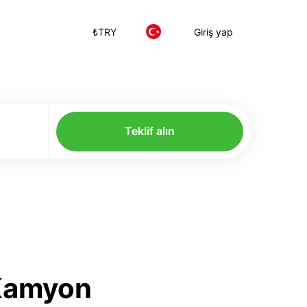
₺
TRY
Giriş yap
Teklif alın
 Kamyon