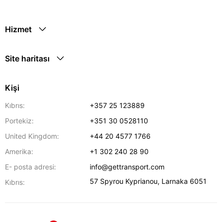
Hizmet
Site haritası
Kişi
Kıbrıs:
+357 25 123889
Portekiz:
+351 30 0528110
United Kingdom:
+44 20 4577 1766
Amerika:
+1 302 240 28 90
E- posta adresi:
info@gettransport.com
57 Spyrou Kyprianou
,
Larnaka
6051
Kıbrıs: