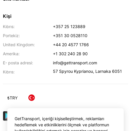
Kişi
Kıbrıs:
+357 25 123889
Portekiz:
+351 30 0528110
United Kingdom:
+44 20 4577 1766
Amerika:
+1 302 240 28 90
E- posta adresi:
info@gettransport.com
57 Spyrou Kyprianou
,
Larnaka
6051
Kıbrıs:
₺
TRY
GetTransport, içeriği kişiselleştirmek, reklamları
hedeflemek ve etkinliklerini ölçmek ve platformun
kullanılabilirliğini artırmak için çerezler ve benzeri