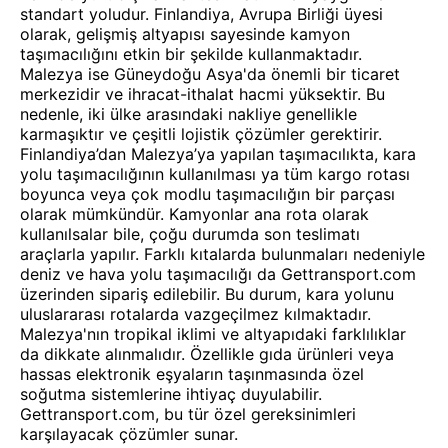
standart yoludur. Finlandiya, Avrupa Birliği üyesi
olarak, gelişmiş altyapısı sayesinde kamyon
taşımacılığını etkin bir şekilde kullanmaktadır.
Malezya ise Güneydoğu Asya'da önemli bir ticaret
merkezidir ve ihracat-ithalat hacmi yüksektir. Bu
nedenle, iki ülke arasındaki nakliye genellikle
karmaşıktır ve çeşitli lojistik çözümler gerektirir.
Finlandiya’dan Malezya’ya yapılan taşımacılıkta, kara
yolu taşımacılığının kullanılması ya tüm kargo rotası
boyunca veya çok modlu taşımacılığın bir parçası
olarak mümkündür. Kamyonlar ana rota olarak
kullanılsalar bile, çoğu durumda son teslimatı
araçlarla yapılır. Farklı kıtalarda bulunmaları nedeniyle
deniz ve hava yolu taşımacılığı da Gettransport.com
üzerinden sipariş edilebilir. Bu durum, kara yolunu
uluslararası rotalarda vazgeçilmez kılmaktadır.
Malezya'nın tropikal iklimi ve altyapıdaki farklılıklar
da dikkate alınmalıdır. Özellikle gıda ürünleri veya
hassas elektronik eşyaların taşınmasında özel
soğutma sistemlerine ihtiyaç duyulabilir.
Gettransport.com, bu tür özel gereksinimleri
karşılayacak çözümler sunar.