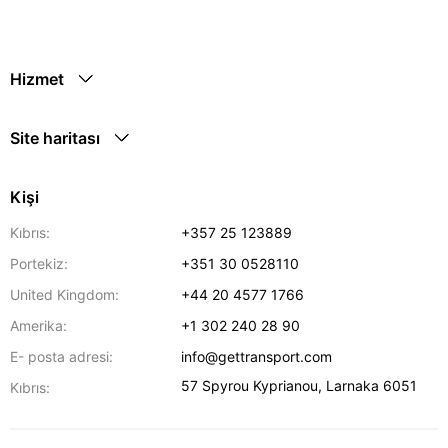
Hizmet
Site haritası
Kişi
Kıbrıs:
+357 25 123889
Portekiz:
+351 30 0528110
United Kingdom:
+44 20 4577 1766
Amerika:
+1 302 240 28 90
E- posta adresi:
info@gettransport.com
57 Spyrou Kyprianou
,
Larnaka
6051
Kıbrıs: