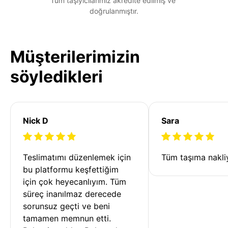
Tüm taşıyıcılarımız akredite edilmiş ve 
doğrulanmıştır.
Müşterilerimizin
söyledikleri
Nick D
Sara
Teslimatımı düzenlemek için 
Tüm taşıma nakliy
bu platformu keşfettiğim 
için çok heyecanlıyım. Tüm 
süreç inanılmaz derecede 
sorunsuz geçti ve beni 
tamamen memnun etti. 