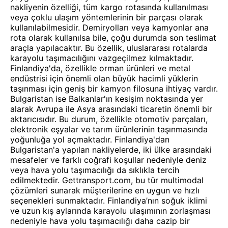
nakliyenin özelliği, tüm kargo rotasında kullanılması
veya çoklu ulaşım yöntemlerinin bir parçası olarak
kullanılabilmesidir. Demiryolları veya kamyonlar ana
rota olarak kullanılsa bile, çoğu durumda son teslimat
araçla yapılacaktır. Bu özellik, uluslararası rotalarda
karayolu taşımacılığını vazgeçilmez kılmaktadır.
Finlandiya'da, özellikle orman ürünleri ve metal
endüstrisi için önemli olan büyük hacimli yüklerin
taşınması için geniş bir kamyon filosuna ihtiyaç vardır.
Bulgaristan ise Balkanlar'ın kesişim noktasında yer
alarak Avrupa ile Asya arasındaki ticaretin önemli bir
aktarıcısıdır. Bu durum, özellikle otomotiv parçaları,
elektronik eşyalar ve tarım ürünlerinin taşınmasında
yoğunluğa yol açmaktadır. Finlandiya'dan
Bulgaristan'a yapılan nakliyelerde, iki ülke arasındaki
mesafeler ve farklı coğrafi koşullar nedeniyle deniz
veya hava yolu taşımacılığı da sıklıkla tercih
edilmektedir. Gettransport.com, bu tür multimodal
çözümleri sunarak müşterilerine en uygun ve hızlı
seçenekleri sunmaktadır. Finlandiya’nın soğuk iklimi
ve uzun kış aylarında karayolu ulaşımının zorlaşması
nedeniyle hava yolu taşımacılığı daha cazip bir