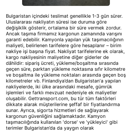
Bulgaristan içindeki teslimat genellikle 1-3 gün sürer.
Uluslararası nakliyatın süresi ise duruma göre
değişiklik gösterir, ortalama bir süre vermek zordur.
Ancak taşıma firmamız kargonun zamanında varışını
garanti edebilir. Kamyonla yapılan yük taşımacılığının
maliyeti, belirlenen tarifelere göre hesaplanır – birim
nakliye işi başına fiyat. Nakliyat tarifelerine ek olarak,
kargo nakliyesinin maliyetine diğer giderler de
dâhildir: sipariş ücreti, yükleme/boşaltma sırasında
geçen süre, parktan yükleme noktasına sıfır kilometre
ve boşaltma ile yükleme noktaları arasında geçen boş
kilometreler vb. Finlandiya’dan Bulgaristan'a yapılan
nakliyelerde, iki ülke arasındaki mesafe, gümrük
işlemleri ve farklı mevzuat nedeniyle ek maliyetler
oluşabilir. Gettransport.com, bu tür tüm faktörleri
dikkate alarak müşterilerine şeffaf bir fiyatlandırma
sunar. Ayrıca, sigorta hizmetleri de sağlayarak
kargonun güvenliğini sağlamaktadır. Kamyon
taşımacılığında kullanılan 'dorse' ve 'yükleyici' gibi
terimler Bulgaristan’da da yaygın olarak