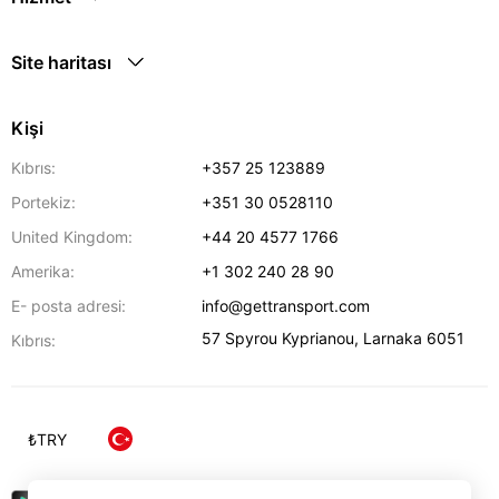
Site haritası
Kişi
Kıbrıs:
+357 25 123889
Portekiz:
+351 30 0528110
United Kingdom:
+44 20 4577 1766
Amerika:
+1 302 240 28 90
E- posta adresi:
info@gettransport.com
57 Spyrou Kyprianou
,
Larnaka
6051
Kıbrıs:
₺
TRY