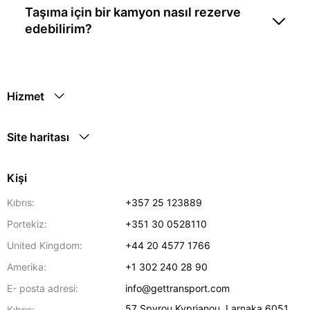
Taşıma için bir kamyon nasıl rezerve
edebilirim?
Hizmet
Site haritası
Kişi
Kıbrıs:
+357 25 123889
Portekiz:
+351 30 0528110
United Kingdom:
+44 20 4577 1766
Amerika:
+1 302 240 28 90
E- posta adresi:
info@gettransport.com
57 Spyrou Kyprianou
,
Larnaka
6051
Kıbrıs: