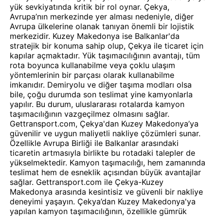
yük sevkiyatında kritik bir rol oynar. Çekya,
Avrupa’nın merkezinde yer alması nedeniyle, diğer
Avrupa ülkelerine olanak tanıyan önemli bir lojistik
merkezidir. Kuzey Makedonya ise Balkanlar'da
stratejik bir konuma sahip olup, Çekya ile ticaret için
kapılar açmaktadır. Yük taşımacılığının avantajı, tüm
rota boyunca kullanabilme veya çoklu ulaşım
yöntemlerinin bir parçası olarak kullanabilme
imkanıdır. Demiryolu ve diğer taşıma modları olsa
bile, çoğu durumda son teslimat yine kamyonlarla
yapılır. Bu durum, uluslararası rotalarda kamyon
taşımacılığının vazgeçilmez olmasını sağlar.
Gettransport.com, Çekya'dan Kuzey Makedonya’ya
güvenilir ve uygun maliyetli nakliye çözümleri sunar.
Özellikle Avrupa Birliği ile Balkanlar arasındaki
ticaretin artmasıyla birlikte bu rotadaki talepler de
yükselmektedir. Kamyon taşımacılığı, hem zamanında
teslimat hem de esneklik açısından büyük avantajlar
sağlar. Gettransport.com ile Çekya-Kuzey
Makedonya arasında kesintisiz ve güvenli bir nakliye
deneyimi yaşayın. Çekya’dan Kuzey Makedonya'ya
yapılan kamyon taşımacılığının, özellikle gümrük