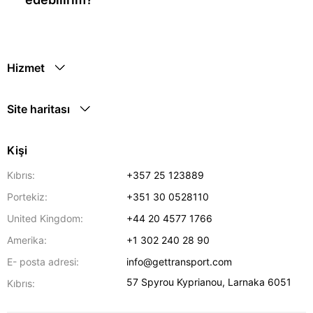
Hizmet
Site haritası
Kişi
Kıbrıs:
+357 25 123889
Portekiz:
+351 30 0528110
United Kingdom:
+44 20 4577 1766
Amerika:
+1 302 240 28 90
E- posta adresi:
info@gettransport.com
57 Spyrou Kyprianou
,
Larnaka
6051
Kıbrıs: