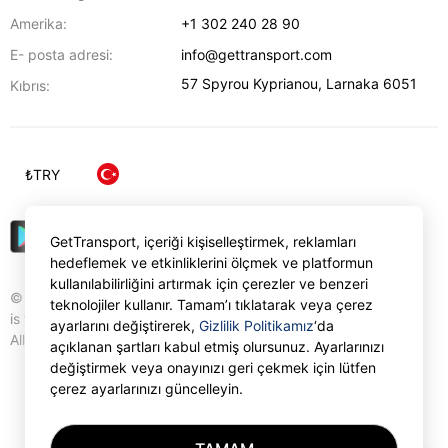
Amerika:
+1 302 240 28 90
E- posta adresi:
info@gettransport.com
57 Spyrou Kyprianou
,
Larnaka
6051
Kıbrıs:
₺
TRY
GetTransport, içeriği kişiselleştirmek, reklamları
hedeflemek ve etkinliklerini ölçmek ve platformun
kullanılabilirliğini artırmak için çerezler ve benzeri
© Gettransport International Limited. GetTransport®
teknolojiler kullanır. Tamam’ı tıklatarak veya çerez
is trademark of Gettransport International Limited.
ayarlarını değiştirerek,
Gizlilik Politikamız
‘da
All rights reserved.
açıklanan şartları kabul etmiş olursunuz. Ayarlarınızı
değiştirmek veya onayınızı geri çekmek için lütfen
çerez ayarlarınızı güncelleyin.