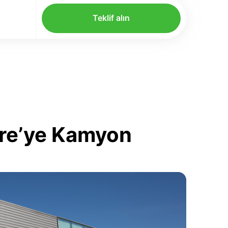
Teklif alın
içre’ye Kamyon