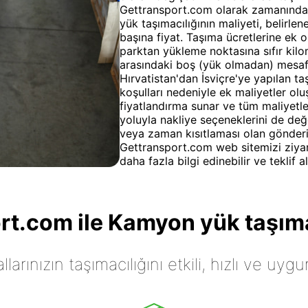
Gettransport.com olarak zamanında 
yük taşımacılığının maliyeti, belirlen
başına fiyat. Taşıma ücretlerine ek o
parktan yükleme noktasına sıfır kil
arasındaki boş (yük olmadan) mesafe 
Hırvatistan'dan İsviçre'ye yapılan ta
koşulları nedeniyle ek maliyetler olu
fiyatlandırma sunar ve tüm maliyetle
yoluyla nakliye seçeneklerini de değe
veya zaman kısıtlaması olan gönderil
Gettransport.com web sitemizi ziyar
daha fazla bilgi edinebilir ve teklif al
t.com ile Kamyon yük taşıma
arınızın taşımacılığını etkili, hızlı ve uygu