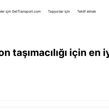
eler için GetTransport.com
Taşıyıcılar için
Teklif almak
 taşımacılığı için en iy