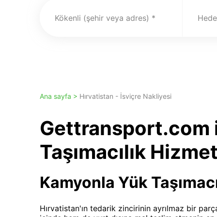
Kökenli (şehir veya adres)
Hedef
Ana sayfa >
Hırvatistan - İsviçre Nakliyesi
Gettransport.com i
Taşımacılık Hizmet
Kamyonla Yük Taşımacı
Hırvatistan'ın tedarik zincirinin ayrılmaz bir par