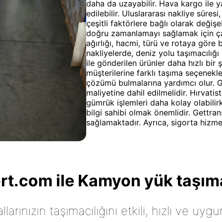
daha da uzayabilir. Hava kargo ile y
edilebilir. Uluslararası nakliye süres
çeşitli faktörlere bağlı olarak değiş
doğru zamanlamayı sağlamak için çab
ağırlığı, hacmi, türü ve rotaya göre b
nakliyelerde, deniz yolu taşımacılığ
ile gönderilen ürünler daha hızlı bir 
müşterilerine farklı taşıma seçenekl
çözümü bulmalarına yardımcı olur. G
maliyetine dahil edilmelidir. Hırvatis
gümrük işlemleri daha kolay olabili
bilgi sahibi olmak önemlidir. Gettr
sağlamaktadır. Ayrıca, sigorta hizmet
t.com ile Kamyon yük taşıma
arınızın taşımacılığını etkili, hızlı ve uygu