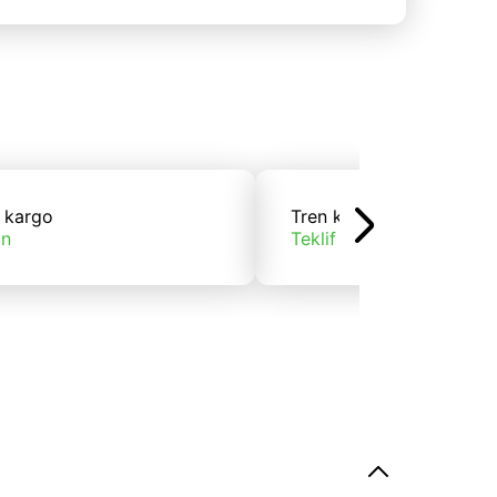
 kargo
Tren kargo
ın
Teklif alın