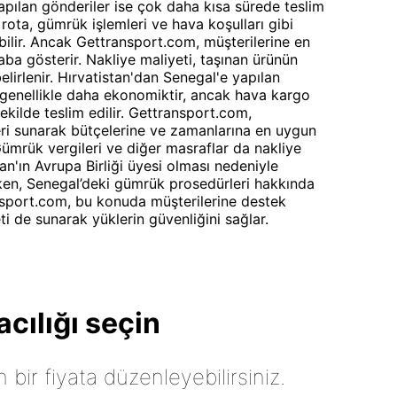
apılan gönderiler ise çok daha kısa sürede teslim
i, rota, gümrük işlemleri ve hava koşulları gibi
ebilir. Ancak Gettransport.com, müşterilerine en
a gösterir. Nakliye maliyeti, taşınan ürünün
elirlenir. Hırvatistan'dan Senegal'e yapılan
ı genellikle daha ekonomiktir, ancak hava kargo
şekilde teslim edilir. Gettransport.com,
eri sunarak bütçelerine ve zamanlarına en uygun
ümrük vergileri ve diğer masraflar da nakliye
tan'ın Avrupa Birliği üyesi olması nedeniyle
rken, Senegal’deki gümrük prosedürleri hakkında
ansport.com, bu konuda müşterilerine destek
i de sunarak yüklerin güvenliğini sağlar.
cılığı seçin
n bir fiyata düzenleyebilirsiniz.