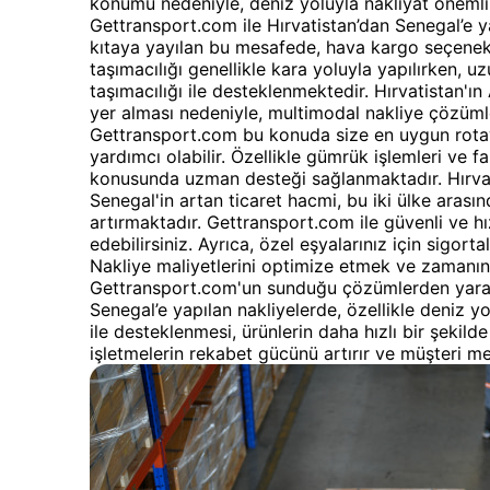
konumu nedeniyle, deniz yoluyla nakliyat önemli
Gettransport.com ile Hırvatistan’dan Senegal’e yap
kıtaya yayılan bu mesafede, hava kargo seçenekl
taşımacılığı genellikle kara yoluyla yapılırken,
taşımacılığı ile desteklenmektedir. Hırvatistan'ın
yer alması nedeniyle, multimodal nakliye çözüml
Gettransport.com bu konuda size en uygun rotayı
yardımcı olabilir. Özellikle gümrük işlemleri ve far
konusunda uzman desteği sağlanmaktadır. Hırvati
Senegal'in artan ticaret hacmi, bu iki ülke arasın
artırmaktadır. Gettransport.com ile güvenli ve hızl
edebilirsiniz. Ayrıca, özel eşyalarınız için sigort
Nakliye maliyetlerini optimize etmek ve zamanın
Gettransport.com'un sunduğu çözümlerden yararla
Senegal’e yapılan nakliyelerde, özellikle deniz y
ile desteklenmesi, ürünlerin daha hızlı bir şekild
işletmelerin rekabet gücünü artırır ve müşteri m