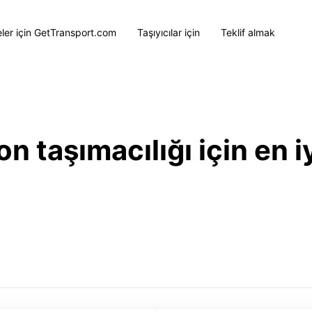
eler için GetTransport.com
Taşıyıcılar için
Teklif almak
 taşımacılığı için en iy