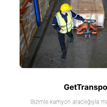
GetTranspor
Bizimle kamyon aracılığıyla mall