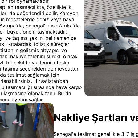
 bir rol oynamaktadır.
ılan taşımacılıkta, özellikle iki
eri de değerlendirilebilir. Kamyon
 uzun mesafelerde deniz veya hava
 Avrupa'da, Senegal'in ise Afrika'da
eri büyük önem taşımaktadır.
 ve taşıma şeklini belirlemenize
klı kıtalardaki lojistik süreçler
stan'ın gelişmiş altyapısı ve
daki nakliye talebini sürekli olarak
ı bir şekilde yüklerinizi teslim
alı taşıma seçenekleri de mevcuttur.
da teslimat sağlamak için
nabilirsiniz. Hırvatistan’dan
olu taşımacılığı sırasında hava kargo
e ulaşmasına olanak tanır. Bu da
emnuniyetini sağlar.
Nakliye Şartları v
Senegal'e teslimat genellikle 3-7 iş 