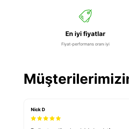
En iyi fiyatlar
Fiyat-performans oranı iyi
Müşterilerimizi
Nick D