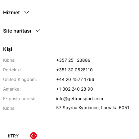
Hizmet
Site haritası
Kişi
Kıbrıs:
+357 25 123889
Portekiz:
+351 30 0528110
United Kingdom:
+44 20 4577 1766
Amerika:
+1 302 240 28 90
E- posta adresi:
info@gettransport.com
57 Spyrou Kyprianou
,
Larnaka
6051
Kıbrıs:
₺
TRY