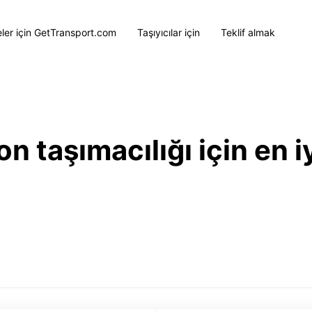
eler için GetTransport.com
Taşıyıcılar için
Teklif almak
 taşımacılığı için en iy