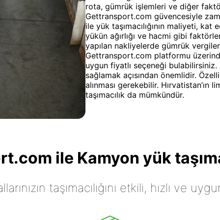
rota, gümrük işlemleri ve diğer faktör
Gettransport.com güvencesiyle zama
ile yük taşımacılığının maliyeti, kat 
yükün ağırlığı ve hacmi gibi faktörle
yapılan nakliyelerde gümrük vergileri 
Gettransport.com platformu üzerinden
uygun fiyatlı seçeneği bulabilirsiniz
sağlamak açısından önemlidir. Özelli
alınması gerekebilir. Hırvatistan’ın 
taşımacılık da mümkündür.
t.com ile Kamyon yük taşıma
arınızın taşımacılığını etkili, hızlı ve uygu