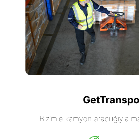
GetTranspor
Bizimle kamyon aracılığıyla mall