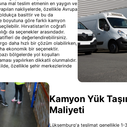
şına mal teslim etmenin en yaygın ve
apılan nakliyelerde, özellikle Avrupa
 oldukça basittir ve bu da
 ve boyutuna göre farklı kamyon
eçilebilir. Hırvatistan’ın coğrafi
ığı da seçenekler arasındadır.
fleri de değerlendirebilirsiniz.
kargo daha hızlı bir çözüm olabilirken,
aha ekonomik bir seçenektir.
 bazı bölgelerde yol koşulları
ması yapılırken dikkatli olunmalıdır.
lde, özellikle şehir merkezlerinde
Kamyon Yük Taşıma
Maliyeti
Lüksemburg'a teslimat genellikle 1-3 