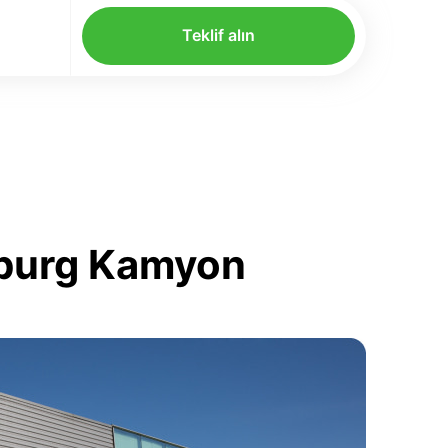
Teklif alın
mburg Kamyon