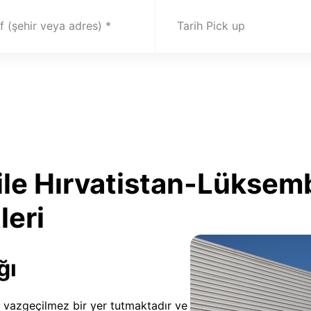
 (şehir veya adres)
Tarih Pick up
ile Hırvatistan-Lükse
leri
ğı
ığı vazgeçilmez bir yer tutmaktadır ve