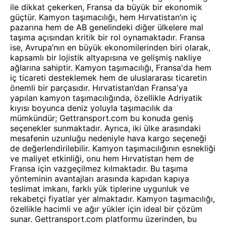
ile dikkat çekerken, Fransa da büyük bir ekonomik
güçtür. Kamyon taşımacılığı, hem Hırvatistan’ın iç
pazarına hem de AB genelindeki diğer ülkelere mal
taşıma açısından kritik bir rol oynamaktadır. Fransa
ise, Avrupa’nın en büyük ekonomilerinden biri olarak,
kapsamlı bir lojistik altyapısına ve gelişmiş nakliye
ağlarına sahiptir. Kamyon taşımacılığı, Fransa'da hem
iç ticareti desteklemek hem de uluslararası ticaretin
önemli bir parçasıdır. Hırvatistan’dan Fransa'ya
yapılan kamyon taşımacılığında, özellikle Adriyatik
kıyısı boyunca deniz yoluyla taşımacılık da
mümkündür; Gettransport.com bu konuda geniş
seçenekler sunmaktadır. Ayrıca, iki ülke arasındaki
mesafenin uzunluğu nedeniyle hava kargo seçeneği
de değerlendirilebilir. Kamyon taşımacılığının esnekliği
ve maliyet etkinliği, onu hem Hırvatistan hem de
Fransa için vazgeçilmez kılmaktadır. Bu taşıma
yönteminin avantajları arasında kapıdan kapıya
teslimat imkanı, farklı yük tiplerine uygunluk ve
rekabetçi fiyatlar yer almaktadır. Kamyon taşımacılığı,
özellikle hacimli ve ağır yükler için ideal bir çözüm
sunar. Gettransport.com platformu üzerinden, bu