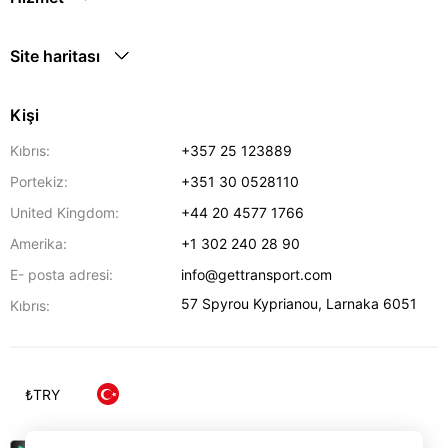
Site haritası
Kişi
Kıbrıs:
+357 25 123889
Portekiz:
+351 30 0528110
United Kingdom:
+44 20 4577 1766
Amerika:
+1 302 240 28 90
E- posta adresi:
info@gettransport.com
57 Spyrou Kyprianou
,
Larnaka
6051
Kıbrıs:
₺
TRY