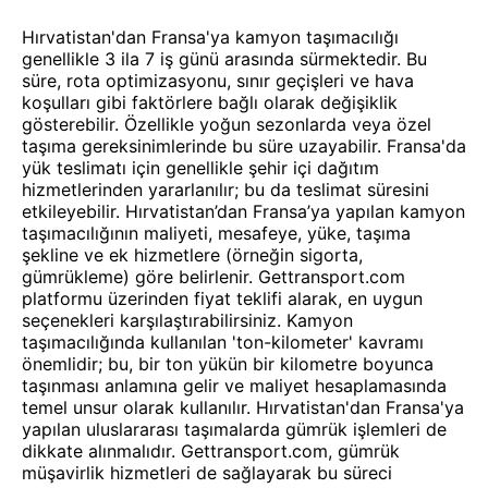
Hırvatistan'dan Fransa'ya kamyon taşımacılığı
genellikle 3 ila 7 iş günü arasında sürmektedir. Bu
süre, rota optimizasyonu, sınır geçişleri ve hava
koşulları gibi faktörlere bağlı olarak değişiklik
gösterebilir. Özellikle yoğun sezonlarda veya özel
taşıma gereksinimlerinde bu süre uzayabilir. Fransa'da
yük teslimatı için genellikle şehir içi dağıtım
hizmetlerinden yararlanılır; bu da teslimat süresini
etkileyebilir. Hırvatistan’dan Fransa’ya yapılan kamyon
taşımacılığının maliyeti, mesafeye, yüke, taşıma
şekline ve ek hizmetlere (örneğin sigorta,
gümrükleme) göre belirlenir. Gettransport.com
platformu üzerinden fiyat teklifi alarak, en uygun
seçenekleri karşılaştırabilirsiniz. Kamyon
taşımacılığında kullanılan 'ton-kilometer' kavramı
önemlidir; bu, bir ton yükün bir kilometre boyunca
taşınması anlamına gelir ve maliyet hesaplamasında
temel unsur olarak kullanılır. Hırvatistan'dan Fransa'ya
yapılan uluslararası taşımalarda gümrük işlemleri de
dikkate alınmalıdır. Gettransport.com, gümrük
müşavirlik hizmetleri de sağlayarak bu süreci